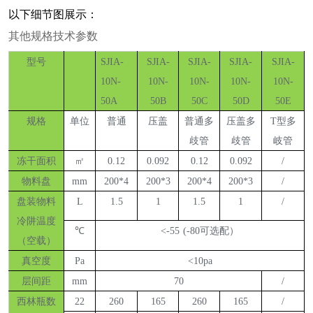
以下细节图展示：
其他规格技术参数
型号
SJIA-
SJIA-
SJIA-
SJIA-
SJIA-
10N-
10N-
10N-
10N-
10N-
50A
50B
50C
50D
50E
规格
单位
普通
压盖
普通多
压盖多
T型多
歧管
歧管
岐管
冻干面积
㎡
0.12
0.092
0.12
0.092
/
物料盘
mm
200*4
200*3
200*4
200*3
/
盘装物料
L
1.5
1
1.5
1
/
冷阱温度
℃
<-5
5
(-80可选配）
（空载）
真空度
Pa
<10pa
层间距
mm
70
/
西林瓶数
22
260
165
260
165
/