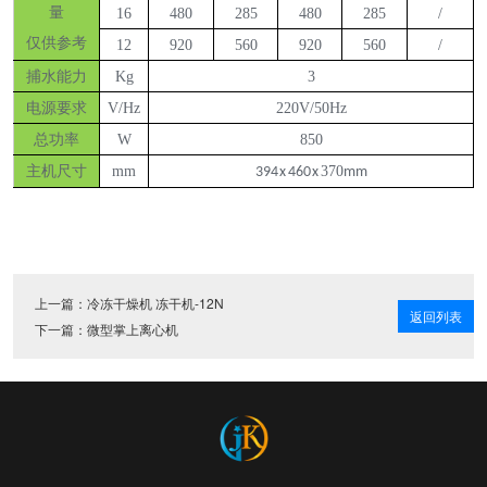
量
16
480
285
480
285
/
仅供参考
12
920
560
920
560
/
捕水能力
Kg
3
电源要求
V/Hz
220V/50Hz
总功率
W
850
主机尺寸
mm
370
394 x 460 x
mm
上一篇：
冷冻干燥机 冻干机-12N
返回列表
下一篇：
微型掌上离心机